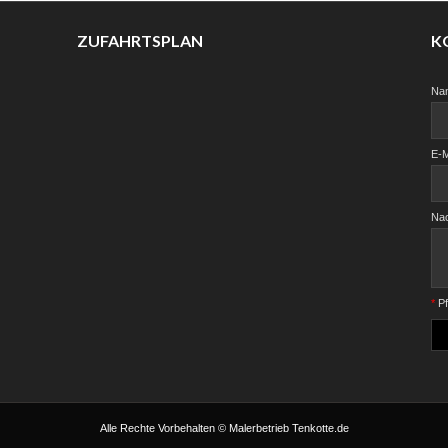
ZUFAHRTSPLAN
K
Na
E-M
Nac
*
Pf
Alle Rechte Vorbehalten © Malerbetrieb Tenkotte.de