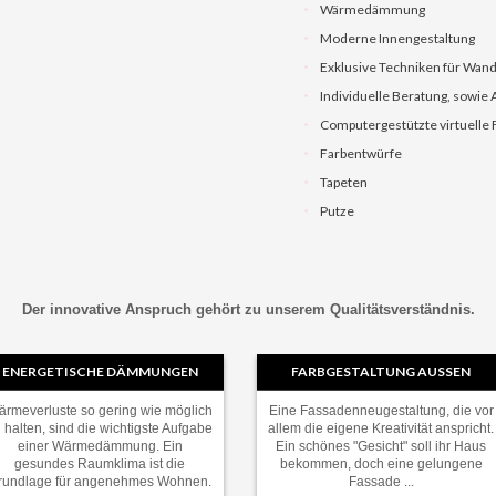
Wärmedämmung
Moderne Innengestaltung
Exklusive Techniken für Wan
Individuelle Beratung, sowie
Computergestützte virtuelle 
Farbentwürfe
Tapeten
Putze
Der innovative Anspruch gehört zu unserem Qualitätsverständnis.
ENERGETISCHE DÄMMUNGEN
FARBGESTALTUNG AUSSEN
rmeverluste so gering wie möglich
Eine Fassadenneugestaltung, die vor
 halten, sind die wichtigste Aufgabe
allem die eigene Kreativität anspricht.
einer Wärmedämmung. Ein
Ein schönes "Gesicht" soll ihr Haus
gesundes Raumklima ist die
bekommen, doch eine gelungene
rundlage für angenehmes Wohnen.
Fassade ...