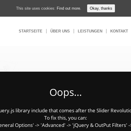
This site uses cookies:
Find out more.
Okay, thanks
STARTSEITE
ÜBER UNS
LEISTUNGEN
KONTAKT
Oops...
y.js library include that comes after the Slider Revolution
To fix this, you can:
ral Options' -> 'Advanced' -> 'jQuery & OutPut Filters' ->