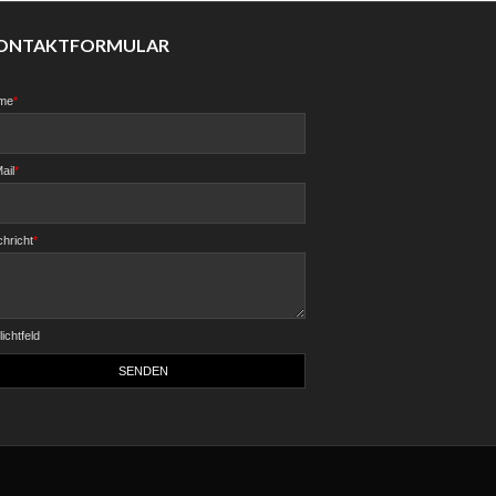
ONTAKTFORMULAR
me
*
ail
*
hricht
*
lichtfeld