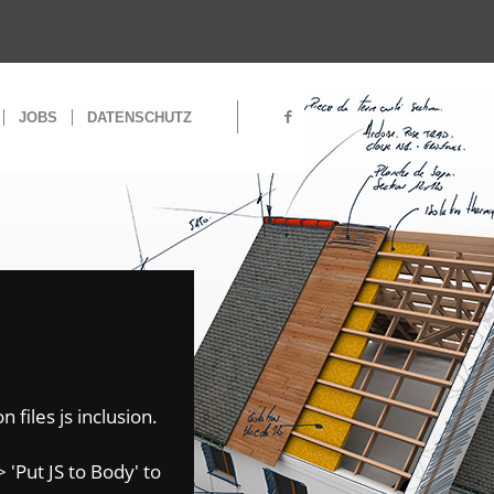
JOBS
DATENSCHUTZ
 files js inclusion.
 'Put JS to Body' to