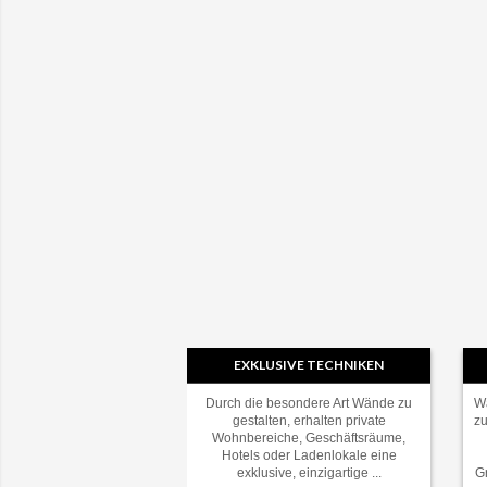
EXKLUSIVE TECHNIKEN
Durch die besondere Art Wände zu
Wä
gestalten, erhalten private
zu
Wohnbereiche, Geschäftsräume,
Hotels oder Ladenlokale eine
exklusive, einzigartige ...
G