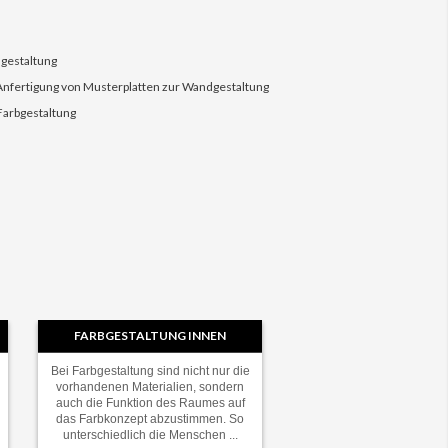
dgestaltung
 Anfertigung von Musterplatten zur Wandgestaltung
Farbgestaltung
FARBGESTALTUNG INNEN
Bei Farbgestaltung sind nicht nur die
vorhandenen Materialien, sondern
auch die Funktion des Raumes auf
das Farbkonzept abzustimmen. So
unterschiedlich die Menschen ...