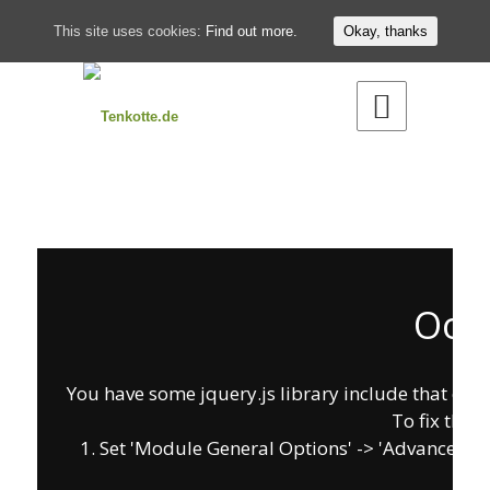
This site uses cookies:
Find out more.
Okay, thanks
Oops
You have some jquery.js library include that comes
To fix this,
1. Set 'Module General Options' -> 'Advanced' -> '
on